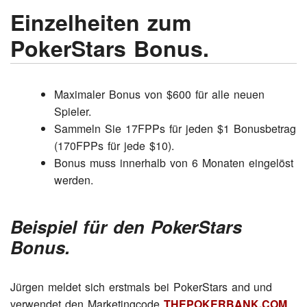
Einzelheiten zum
PokerStars Bonus.
Maximaler Bonus von $600 für alle neuen
Spieler.
Sammeln Sie 17FPPs für jeden $1 Bonusbetrag
(170FPPs für jede $10).
Bonus muss innerhalb von 6 Monaten eingelöst
werden.
Beispiel für den PokerStars
Bonus.
Jürgen meldet sich erstmals bei PokerStars and und
verwendet den Marketingcode
THEPOKERBANK.COM
,