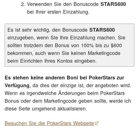
Verwenden Sie den Bonuscode
STARS600
bei Ihrer ersten Einzahlung.
Es ist sehr wichtig, den Bonuscode
STARS600
einzugeben, wenn Sie Ihre Einzahlung machen. Sie
sollten trotzdem den Bonus von 100% bis zu $600
bekommen, auch wenn Sie keinen Marketingcode
beim Einrichten Ihres Kontos eingeben.
Es stehen keine anderen Boni bei PokerStars zur
Verfügung
, da dies der einzige ist, der angeboten wird.
Wenn es irgendwelche Änderungen beim PokerStars
Bonus oder dem Marketingcode geben sollte, werde ich
diese Seite umgehend aktualisieren.
Besuchen Sie die PokerStars Webseite