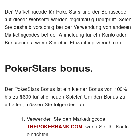
Der Marketingcode für PokerStars und der Bonuscode
auf dieser Webseite werden regelmäßig überprüft. Seien
Sie deshalb vorsichtig bei der Verwendung von anderen
Marketingcodes bei der Anmeldung für ein Konto oder
Bonuscodes, wenn Sie eine Einzahlung vornehmen.
PokerStars bonus.
Der PokerStars Bonus ist ein kleiner Bonus von 100%
bis zu $600 für alle neuen Spieler. Um den Bonus zu
erhalten, müssen Sie folgendes tun:
Verwenden Sie den Marketingcode
THEPOKERBANK.COM
, wenn Sie Ihr Konto
einrichten.