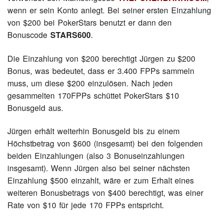
wenn er sein Konto anlegt. Bei seiner ersten Einzahlung
von $200 bei PokerStars benutzt er dann den
Bonuscode
STARS600
.
Die Einzahlung von $200 berechtigt Jürgen zu $200
Bonus, was bedeutet, dass er 3.400 FPPs sammeln
muss, um diese $200 einzulösen. Nach jeden
gesammelten 170FPPs schüttet PokerStars $10
Bonusgeld aus.
Jürgen erhält weiterhin Bonusgeld bis zu einem
Höchstbetrag von $600 (insgesamt) bei den folgenden
beiden Einzahlungen (also 3 Bonuseinzahlungen
insgesamt). Wenn Jürgen also bei seiner nächsten
Einzahlung $500 einzahlt, wäre er zum Erhalt eines
weiteren Bonusbetrags von $400 berechtigt, was einer
Rate von $10 für jede 170 FPPs entspricht.